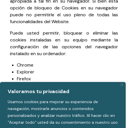
apropiada a tal fin en su navegador. Si bien esta
opción de bloqueo de Cookies en su navegador
puede no permitirle el uso pleno de todas las
funcionalidades del Website.
Puede usted permitir, bloquear o eliminar las
cookies instaladas en su equipo mediante la
configuración de las opciones del navegador
instalado en su ordenador:
Chrome
Explorer
Firefox
Safari
Valoramos tu privacidad
Si tiene dudas sobre esta política de cookies,
Usamos cookies para mejorar su experiencia de
puede contactar con
María Hoyo Doblas
.
en
navegación, mostrarle anuncios o contenidos
info@bedermbeautycenter.es
personalizados y analizar nuestro tráfico. Al hacer clic en
“Aceptar todo” usted da su consentimiento a nuestro uso