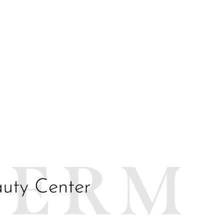
DERM
uty Center