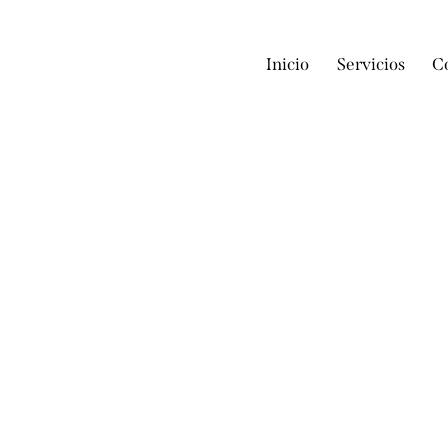
Inicio
Servicios
C
doba
doba
ESTÉTIC
NCOLÓGI