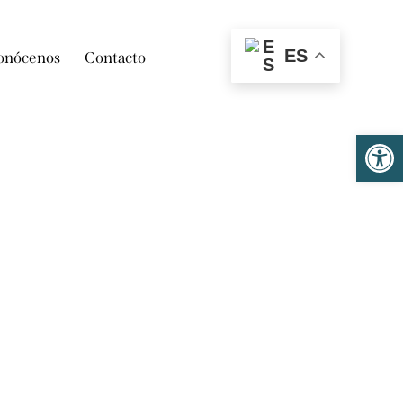
ES
onócenos
Contacto
Ab
A
CA