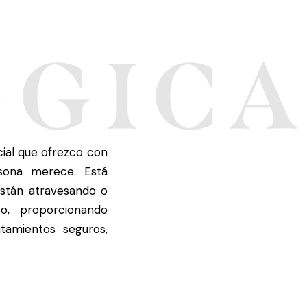
ÓGIC
cial que ofrezco con
sona merece. Está
stán atravesando o
o, proporcionando
atamientos seguros,